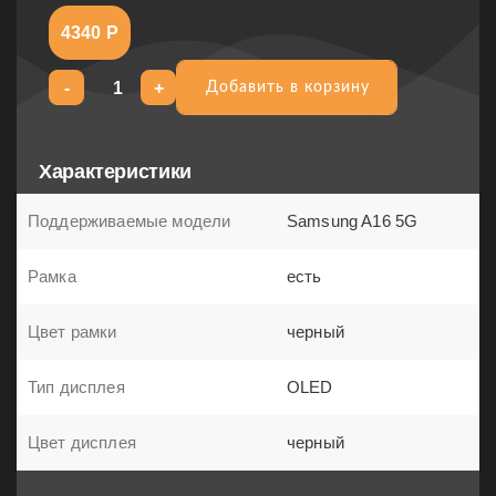
4340 Р
-
+
Добавить в корзину
Добавить в корзину
Характеристики
Поддерживаемые модели
Samsung A16 5G
Рамка
есть
Цвет рамки
черный
Тип дисплея
OLED
Цвет дисплея
черный