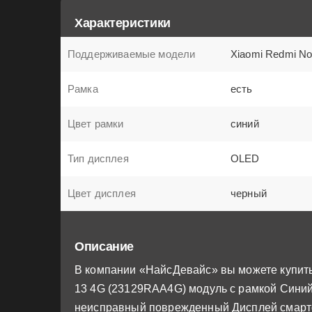
Характеристики
Поддерживаемые модели
Xiaomi Redmi No
Рамка
есть
Цвет рамки
синий
Тип дисплея
OLED
Цвет дисплея
черный
Описание
В компании «НайсДевайс» вы можете купить
13 4G (23129RAA4G) модуль с рамкой Синий
неисправный поврежденный Дисплей смарт