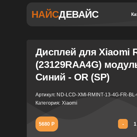
НАЙС
ДЕВАЙС
Ка
Дисплей для Xiaomi 
(23129RAA4G) модул
Синий - OR (SP)
Артикул:
ND-LCD-XMI-RMINT-13-4G-FR-BL
Категория: Xiaomi
5680 Р
-