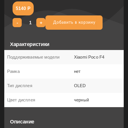
5140 Р
-
+
Добавить в корзину
Добавить в корзину
Характеристики
Поддерживаемые модели
Xiaomi Poco F4
Рамка
нет
Тип дисплея
OLED
Цвет дисплея
черный
Описание