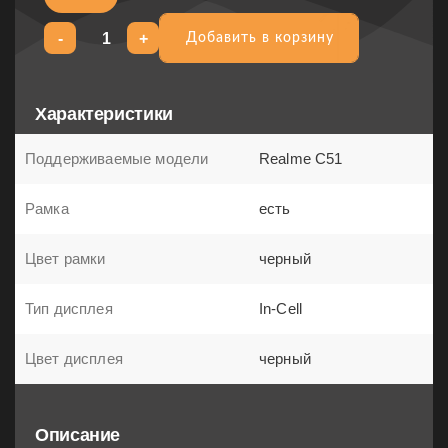
-
+
Добавить в корзину
Добавить в корзину
Характеристики
Поддерживаемые модели
Realme C51
Рамка
есть
Цвет рамки
черный
Тип дисплея
In-Cell
Цвет дисплея
черный
Описание